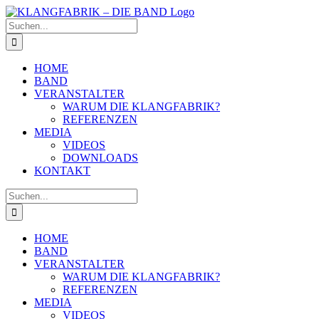
Zum
Inhalt
Suche
springen
nach:
HOME
BAND
VERANSTALTER
WARUM DIE KLANGFABRIK?
REFERENZEN
MEDIA
VIDEOS
DOWNLOADS
KONTAKT
Suche
nach:
HOME
BAND
VERANSTALTER
WARUM DIE KLANGFABRIK?
REFERENZEN
MEDIA
VIDEOS