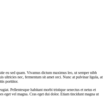
olestie eu sed quam. Vivamus dictum maximus leo, ut semper nibh
uis ultricies nec, fermentum sit amet orci. Nunc at pulvinar ligula, at
is porttitor.
giat. Pellentesque habitant morbi tristique senectus et netus et
ices eget vel magna. Cras eget dui dolor. Etiam tincidunt magna ut