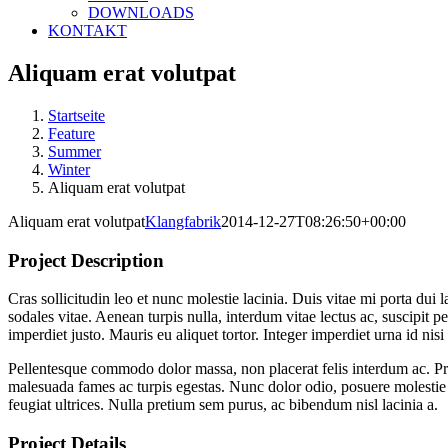
DOWNLOADS
KONTAKT
Aliquam erat volutpat
Startseite
Feature
Summer
Winter
Aliquam erat volutpat
Aliquam erat volutpat
Klangfabrik
2014-12-27T08:26:50+00:00
Project Description
Cras sollicitudin leo et nunc molestie lacinia. Duis vitae mi porta d
sodales vitae. Aenean turpis nulla, interdum vitae lectus ac, suscipit pe
imperdiet justo. Mauris eu aliquet tortor. Integer imperdiet urna id nis
Pellentesque commodo dolor massa, non placerat felis interdum ac. Prae
malesuada fames ac turpis egestas. Nunc dolor odio, posuere molestie ti
feugiat ultrices. Nulla pretium sem purus, ac bibendum nisl lacinia a.
Project Details