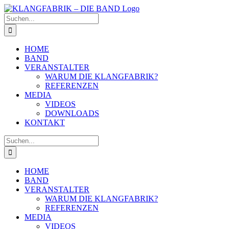
Zum
Inhalt
Suche
springen
nach:
HOME
BAND
VERANSTALTER
WARUM DIE KLANGFABRIK?
REFERENZEN
MEDIA
VIDEOS
DOWNLOADS
KONTAKT
Suche
nach:
HOME
BAND
VERANSTALTER
WARUM DIE KLANGFABRIK?
REFERENZEN
MEDIA
VIDEOS